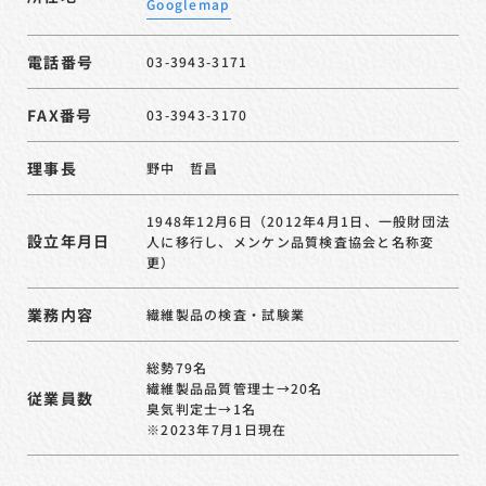
Googlemap
電話番号
03-3943-3171
FAX番号
03-3943-3170
理事長
野中 哲昌
1948年12月6日（2012年4月1日、一般財団法
設立年月日
人に移行し、メンケン品質検査協会と名称変
更）
業務内容
繊維製品の検査・試験業
総勢79名
繊維製品品質管理士→20名
従業員数
臭気判定士→1名
※2023年7月1日現在