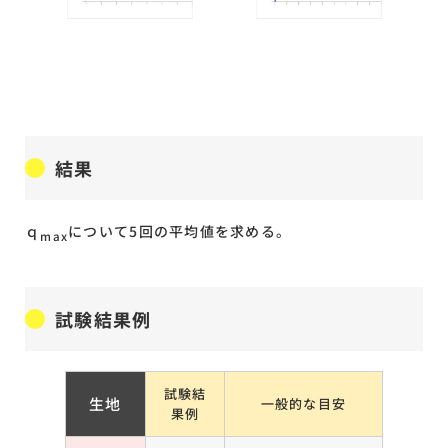
結果
ｑ
について5回の平均値を求める。
max
試験結果例
試験結
生地
一般的な目安
果例