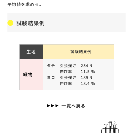
平均値を求める。
試験結果例
生地
試験結果例
タテ 引張強さ 254 N
引張
伸び率 11.5 ％
毛織
織物
ヨコ 引張強さ 189 N
毛以
伸び率 18.4 ％
※伸
一覧へ戻る